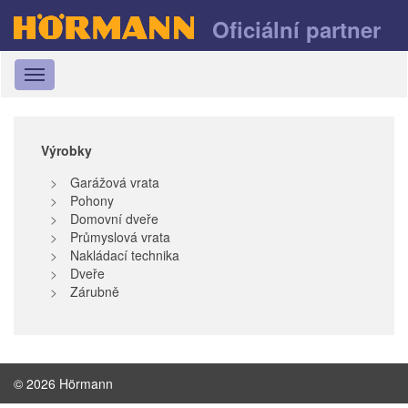
Oficiální partner
Toggle
navigation
Výrobky
Garážová vrata
Pohony
Domovní dveře
Průmyslová vrata
Nakládací technika
Dveře
Zárubně
© 2026 Hörmann